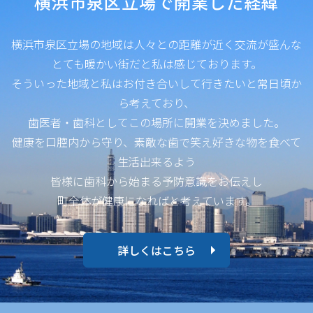
横浜市泉区立場で開業した経緯
横浜市泉区立場の地域は人々との距離が近く交流が盛んな
とても暖かい街だと私は感じております。
そういった地域と私はお付き合いして行きたいと常日頃か
ら考えており、
歯医者・歯科としてこの場所に開業を決めました。
健康を口腔内から守り、素敵な歯で笑え好きな物を食べて
生活出来るよう
皆様に歯科から始まる予防意識をお伝えし
町全体が健康になればと考えています。
詳しくはこちら