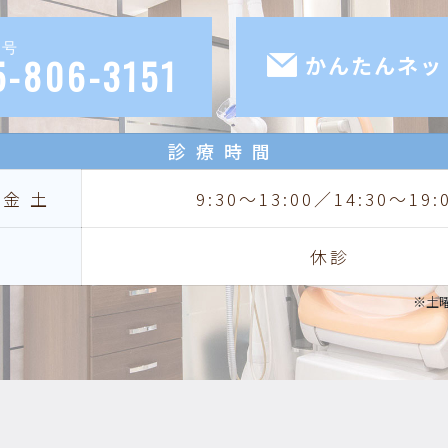
番号
5-806-3151
かんたんネッ
診療時間
木金土
9:30〜13:00／14:30〜19:
祝
休診
※土曜