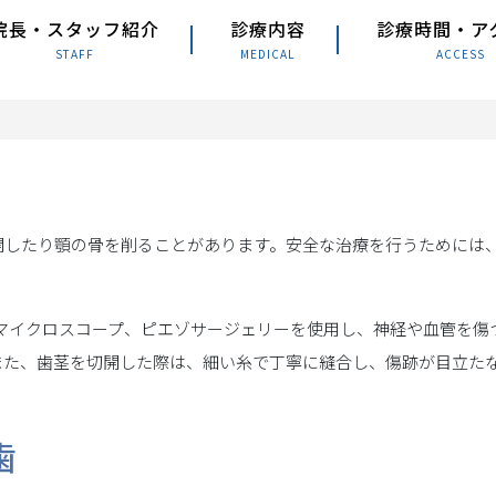
院長・スタッフ紹介
診療内容
診療時間・ア
STAFF
MEDICAL
ACCESS
開したり顎の骨を削ることがあります。安全な治療を行うためには
やマイクロスコープ、ピエゾサージェリーを使用し、神経や血管を傷
また、歯茎を切開した際は、細い糸で丁寧に縫合し、傷跡が目立た
歯