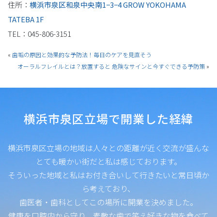
住所：
横浜市泉区和泉中央南1−3−4 GROW YOKOHAMA
TATEBA 1F
TEL：045-806-3151
«
歯垢の原因と効果的な予防法！毎日のケアを見直そう
オーラルフレイルとは？放置すると 危険なサインと今すぐできる予防策
»
横浜市泉区立場で開業した経緯
横浜市泉区立場の地域は人々との距離が近く交流が盛んな
とても暖かい街だと私は感じております。
そういった地域と私はお付き合いして行きたいと常日頃か
ら考えており、
歯医者・歯科としてこの場所に開業を決めました。
健康を口腔内から守り、素敵な歯で笑え好きな物を食べて